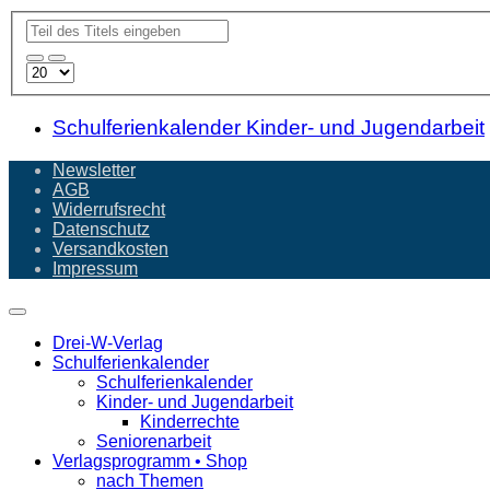
Schulferienkalender Kinder- und Jugendarbeit
Newsletter
AGB
Widerrufsrecht
Datenschutz
Versandkosten
Impressum
Drei-W-Verlag
Schulferienkalender
Schulferienkalender
Kinder- und Jugendarbeit
Kinderrechte
Seniorenarbeit
Verlagsprogramm • Shop
nach Themen