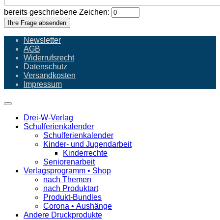
bereits geschriebene Zeichen:
Ihre Frage absenden
Newsletter
AGB
Widerrufsrecht
Datenschutz
Versandkosten
Impressum
Drei-W-Verlag
Schulferienkalender
Schulferienkalender
Kinder- und Jugendarbeit
Kinderrechte
Seniorenarbeit
Verlagsprogramm • Shop
nach Themen
nach Produktart
Produkt-Bundles
Corona • Aushänge
Andere Druckprodukte