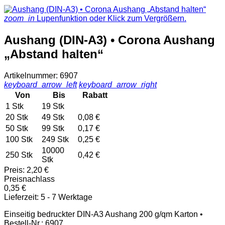
zoom_in
Lupenfunktion oder Klick zum Vergrößern.
Aushang (DIN-A3) • Corona Aushang
„Abstand halten“
Artikelnummer: 6907
keyboard_arrow_left
keyboard_arrow_right
Von
Bis
Rabatt
1 Stk
19 Stk
20 Stk
49 Stk
0,08 €
50 Stk
99 Stk
0,17 €
100 Stk
249 Stk
0,25 €
10000
250 Stk
0,42 €
Stk
Preis:
2,20 €
Preisnachlass
0,35 €
Lieferzeit: 5 - 7 Werktage
Einseitig bedruckter DIN-A3 Aushang 200 g/qm Karton •
Bestell-Nr.: 6907