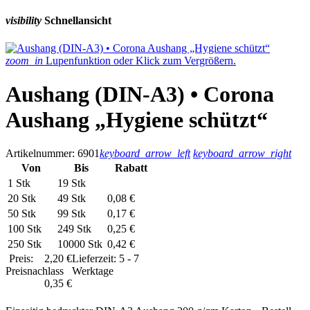
visibility
Schnellansicht
zoom_in
Lupenfunktion oder Klick zum Vergrößern.
Aushang (DIN-A3) • Corona
Aushang „Hygiene schützt“
Artikelnummer: 6901
keyboard_arrow_left
keyboard_arrow_right
Von
Bis
Rabatt
1 Stk
19 Stk
20 Stk
49 Stk
0,08 €
50 Stk
99 Stk
0,17 €
100 Stk
249 Stk
0,25 €
250 Stk
10000 Stk
0,42 €
Preis:
2,20 €
Lieferzeit: 5 - 7
Preisnachlass
Werktage
0,35 €