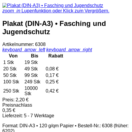
zoom_in
Lupenfunktion oder Klick zum Vergrößern.
Plakat (DIN-A3) • Fasching und
Jugendschutz
Artikelnummer: 6308
keyboard_arrow_left
keyboard_arrow_right
Von
Bis
Rabatt
1 Stk
19 Stk
20 Stk
49 Stk
0,08 €
50 Stk
99 Stk
0,17 €
100 Stk
249 Stk
0,25 €
10000
250 Stk
0,42 €
Stk
Preis:
2,20 €
Preisnachlass
0,35 €
Lieferzeit: 5 - 7 Werktage
Format: DIN-A3 • 120 g/qm Papier • Bestell-Nr.: 6308 (früher:
6202)