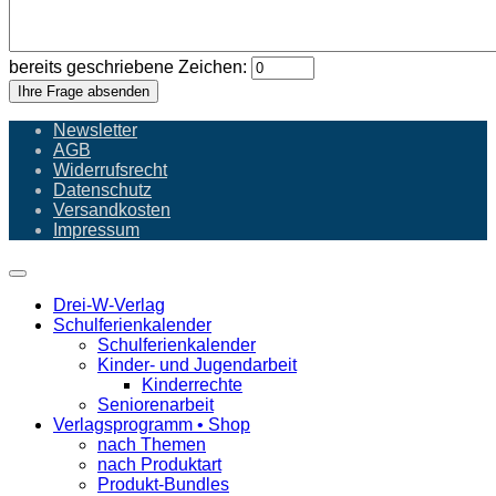
bereits geschriebene Zeichen:
Ihre Frage absenden
Newsletter
AGB
Widerrufsrecht
Datenschutz
Versandkosten
Impressum
Drei-W-Verlag
Schulferienkalender
Schulferienkalender
Kinder- und Jugendarbeit
Kinderrechte
Seniorenarbeit
Verlagsprogramm • Shop
nach Themen
nach Produktart
Produkt-Bundles