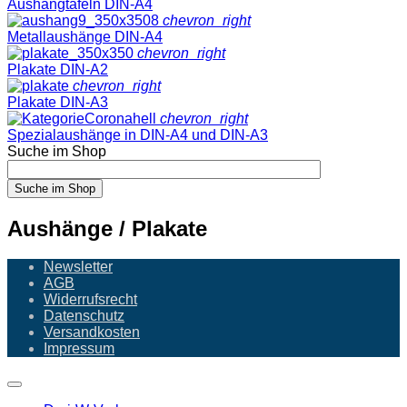
Aushangtafeln DIN-A4
chevron_right
Metallaushänge DIN-A4
chevron_right
Plakate DIN-A2
chevron_right
Plakate DIN-A3
chevron_right
Spezialaushänge in DIN-A4 und DIN-A3
Suche im Shop
Suche im Shop
Aushänge / Plakate
Newsletter
AGB
Widerrufsrecht
Datenschutz
Versandkosten
Impressum