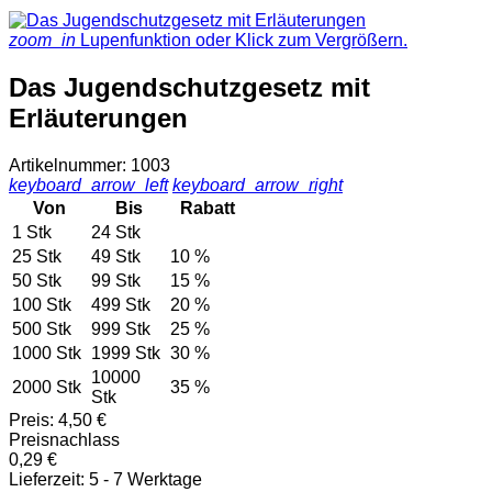
zoom_in
Lupenfunktion oder Klick zum Vergrößern.
Das Jugendschutzgesetz mit
Erläuterungen
Artikelnummer: 1003
keyboard_arrow_left
keyboard_arrow_right
Von
Bis
Rabatt
1 Stk
24 Stk
25 Stk
49 Stk
10 %
50 Stk
99 Stk
15 %
100 Stk
499 Stk
20 %
500 Stk
999 Stk
25 %
1000 Stk
1999 Stk
30 %
10000
2000 Stk
35 %
Stk
Preis:
4,50 €
Preisnachlass
0,29 €
Lieferzeit: 5 - 7 Werktage