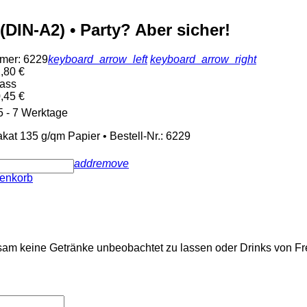
 (DIN-A2) • Party? Aber sicher!
mmer: 6229
keyboard_arrow_left
keyboard_arrow_right
,80 €
lass
,45 €
 5 - 7 Werktage
kat 135 g/qm Papier • Bestell-Nr.: 6229
add
remove
renkorb
erksam keine Getränke unbeobachtet zu lassen oder Drinks von