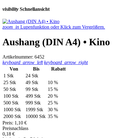
visibility
Schnellansicht
zoom_in
Lupenfunktion oder Klick zum Vergrößern.
Aushang (DIN A4) • Kino
Artikelnummer: 6452
keyboard_arrow_left
keyboard_arrow_right
Von
Bis
Rabatt
1 Stk
24 Stk
25 Stk
49 Stk
10 %
50 Stk
99 Stk
15 %
100 Stk
499 Stk
20 %
500 Stk
999 Stk
25 %
1000 Stk
1999 Stk
30 %
2000 Stk
10000 Stk
35 %
Preis:
1,10 €
Preisnachlass
0,18 €