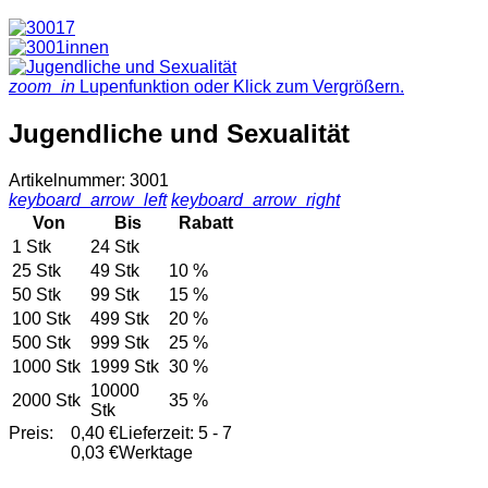
zoom_in
Lupenfunktion oder Klick zum Vergrößern.
Jugendliche und Sexualität
Artikelnummer: 3001
keyboard_arrow_left
keyboard_arrow_right
Von
Bis
Rabatt
1 Stk
24 Stk
25 Stk
49 Stk
10 %
50 Stk
99 Stk
15 %
100 Stk
499 Stk
20 %
500 Stk
999 Stk
25 %
1000 Stk
1999 Stk
30 %
10000
2000 Stk
35 %
Stk
Preis:
0,40 €
Lieferzeit: 5 - 7
0,03 €
Werktage