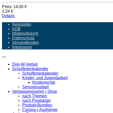
Preis:
14,00 €
2,24 €
Details
Newsletter
AGB
Widerrufsrecht
Datenschutz
Versandkosten
Impressum
Drei-W-Verlag
Schulferienkalender
Schulferienkalender
Kinder- und Jugendarbeit
Kinderrechte
Seniorenarbeit
Verlagsprogramm • Shop
nach Themen
nach Produktart
Produkt-Bundles
Corona • Aushänge